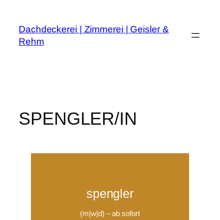
Dachdeckerei | Zimmerei | Geisler &
Rehm
SPENGLER/IN
spengler
(m|w|d) – ab sofort